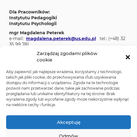
Dla Pracowników:
Instytutu Pedagogiki
Instytutu Psychologii
mgr Magdalena Peterek
e-mail:
magdalena.peterek@us.edu.pl
tel.: (+48) 32
35 99 781
Zarządzaj zgodami plików
lic. Agnieszka Wiechowska
cookie
e-mail:
agnieszka.wiechowska@us.edu.pl
tel.: (+48)
32 35 99 781
Aby zapewnić jak najlepsze wrażenia, korzystamy z technologii,
takich jak pliki cookie, do przechowywania i/lub uzyskiwania
dostępu do informacji o urządzeniu. Zgoda na te technologie
Wyświetl większą mapę
pozwoli nam przetwarzać dane, takie jak zachowanie podczas
przeglądania lub unikalne identyfikatory na tej stronie. Brak
wyrażenia zgody lub wycofanie zgody może niekorzystnie wpłynąć
Facebook
Twitter
Instagram
YouTube
US
na niektóre cechy i funkcje.
ZAPYTAJ BIBLIOTEKARZA
Akceptuję
ZAPROPONUJ KSIĄŻKĘ
OPUS
Odmów