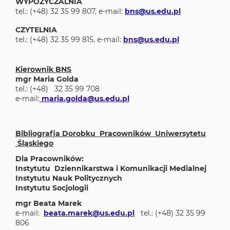
WYPOŻYCZALNIA
tel.: (+48) 32 35 99 807, e-mail:
bns@us.edu.pl
CZYTELNIA
tel.: (+48) 32 35 99 815, e-mail:
bns@us.edu.pl
Kierownik BNS
mgr Maria Golda
tel.: (+48) 32 35 99 708
e-mail:
maria.golda@us.edu.pl
Bibliografia Dorobku Pracowników Uniwersytetu
Śląskiego
Dla Pracowników:
Instytutu Dziennikarstwa i Komunikacji Medialnej
Instytutu Nauk Politycznych
Instytutu Socjologii
mgr Beata Marek
e-mail:
beata.marek@us.edu.pl
tel.: (+48) 32 35 99
806