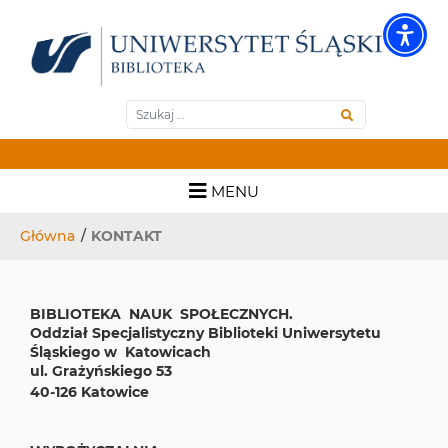
Biblioteka wydziałowa - S
Wyszukiwarka
Szukaj
Skip
MENU
to
Menu główne
content
Główna
/
KONTAKT
BIBLIOTEKA NAUK SPOŁECZNYCH.
Oddział Specjalistyczny Biblioteki Uniwersytetu
Śląskiego w Katowicach
ul. Grażyńskiego 53
40-126 Katowice